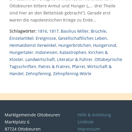
Ottobeuren bittere Armut und Hunger („... drei Theile
sind hier an den Bettelstab gebracht“). Gerade erst
waren die napoleonischen Kriege zu Ende…
Schlagwörter:
1816
,
1817
,
Basilius Miller
,
Brüchle
,
Einzelartikel
,
Ereignisse
,
Gesellschaftliches Leben
,
Heimatdienst Ilerwinkel
,
Hungerbrötchen
,
Hungersnot
,
Hungertaler
,
Indonesien
,
Katastrophen
,
Kirchen &
Kloster
,
Landwirtschaft
,
Literatur & Führer
,
Ottobeyrische
Tagsschriften
,
Patres & Fratres
,
Pfarrei
,
Wirtschaft &
Handel
,
Zehnpfennig
,
Zehnpfennig-Wörle
Marktgemeinde Ottobeuren
Hilfe & Anleitung
Marktplatz 6
Linkliste
87724 Ottobeuren
Impressum