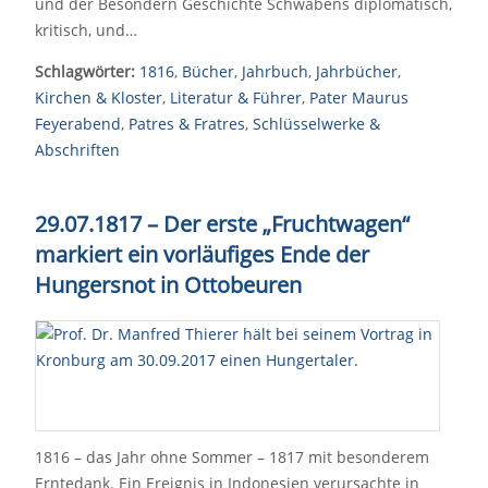
und der Besondern Geschichte Schwabens diplomatisch,
kritisch, und…
Schlagwörter:
1816
,
Bücher
,
Jahrbuch
,
Jahrbücher
,
Kirchen & Kloster
,
Literatur & Führer
,
Pater Maurus
Feyerabend
,
Patres & Fratres
,
Schlüsselwerke &
Abschriften
29.07.1817 – Der erste „Fruchtwagen“
markiert ein vorläufiges Ende der
Hungersnot in Ottobeuren
1816 – das Jahr ohne Sommer – 1817 mit besonderem
Erntedank. Ein Ereignis in Indonesien verursachte in