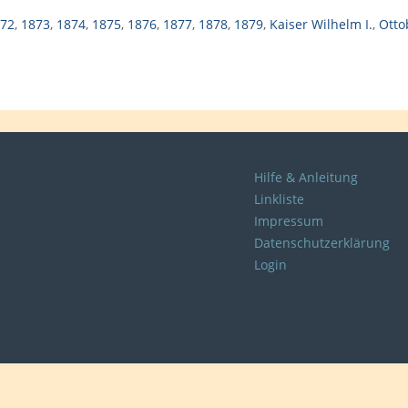
72
,
1873
,
1874
,
1875
,
1876
,
1877
,
1878
,
1879
,
Kaiser Wilhelm I.
,
Otto
Hilfe & Anleitung
Linkliste
Impressum
Datenschutzerklärung
Login