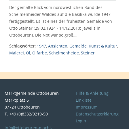
Der gemalte Blick vom nordwestlichen Rand des
Schelmenheider Waldes auf die Basilika wurde 1947
fertiggestellt. Es ist eines der frühesten Gemälde von
Otto Steiner (29.02.1924 - 14.12.2010; jeweils in
Ottobeuren). Die Not war so groß,…
Schlagwörter:
1947
,
Ansichten
,
Gemälde
,
Kunst & Kultur
,
Malerei
,
Öl
,
Ölfarbe
,
Schelmenheide
,
Steiner
Marktgemeinde Ottobeuren
Hilfe & Anleitung
Marktplatz 6
Linkliste
87724 Ottobeuren
Impressum
T. +49 (0)8332/9219-50
Datenschutzerklärung
Login
info@ottobeuren-macht-