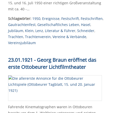
15. und 16. Juli 1950 einer richtigen Großveranstaltung
mit ca. 40 -…
Schlagwörter:
1950
,
Ereignisse
,
Festschrift
,
Festschriften
,
Gautrachtenfest
,
Gesellschaftliches Leben
,
Hasel
,
Jubiläum
,
Klein
,
Lenz
,
Literatur & Führer
,
Schneider
,
Trachten
,
Trachtenverein
,
Vereine & Verbände
,
Vereinsjubiläum
23.01.1921 - Georg Braun eröffnet das
erste Ottobeurer Lichtfilmtheater
Fahrende Kinematographen waren in Ottobeuren
bereits vor dem 1. Weltkrieg unterwegs und zeigten