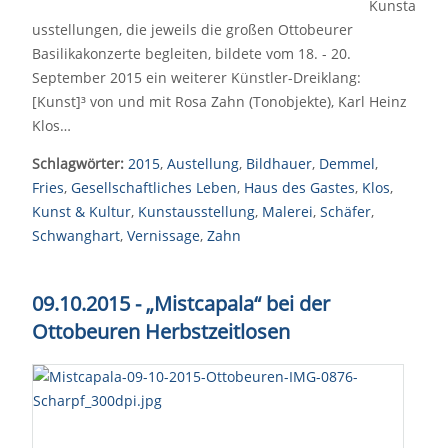
Kunsta
usstellungen, die jeweils die großen Ottobeurer
Basilikakonzerte begleiten, bildete vom 18. - 20.
September 2015 ein weiterer Künstler-Dreiklang:
[Kunst]³ von und mit Rosa Zahn (Tonobjekte), Karl Heinz
Klos…
Schlagwörter:
2015
,
Austellung
,
Bildhauer
,
Demmel
,
Fries
,
Gesellschaftliches Leben
,
Haus des Gastes
,
Klos
,
Kunst & Kultur
,
Kunstausstellung
,
Malerei
,
Schäfer
,
Schwanghart
,
Vernissage
,
Zahn
09.10.2015 - „Mistcapala“ bei der
Ottobeuren Herbstzeitlosen