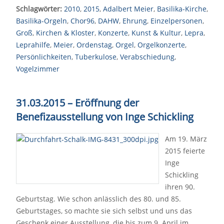
Schlagwörter:
2010
,
2015
,
Adalbert Meier
,
Basilika-Kirche
,
Basilika-Orgeln
,
Chor96
,
DAHW
,
Ehrung
,
Einzelpersonen
,
Groß
,
Kirchen & Kloster
,
Konzerte
,
Kunst & Kultur
,
Lepra
,
Leprahilfe
,
Meier
,
Ordenstag
,
Orgel
,
Orgelkonzerte
,
Persönlichkeiten
,
Tuberkulose
,
Verabschiedung
,
Vogelzimmer
31.03.2015
–
Eröffnung der
Benefizausstellung von Inge Schickling
Am 19. März
2015 feierte
Inge
Schickling
ihren 90.
Geburtstag. Wie schon anlässlich des 80. und 85.
Geburtstages, so machte sie sich selbst und uns das
Geschenk einer Ausstellung, die bis zum 9. April im