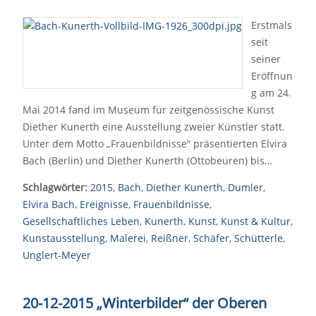
Erstmals
seit
seiner
Eröffnun
g am 24.
Mai 2014 fand im Museum für zeitgenössische Kunst
Diether Kunerth eine Ausstellung zweier Künstler statt.
Unter dem Motto „Frauenbildnisse“ präsentierten Elvira
Bach (Berlin) und Diether Kunerth (Ottobeuren) bis…
Schlagwörter:
2015
,
Bach
,
Diether Kunerth
,
Dumler
,
Elvira Bach
,
Ereignisse
,
Frauenbildnisse
,
Gesellschaftliches Leben
,
Kunerth
,
Kunst
,
Kunst & Kultur
,
Kunstausstellung
,
Malerei
,
Reißner
,
Schäfer
,
Schütterle
,
Unglert-Meyer
20-12-2015 „Winterbilder“ der Oberen