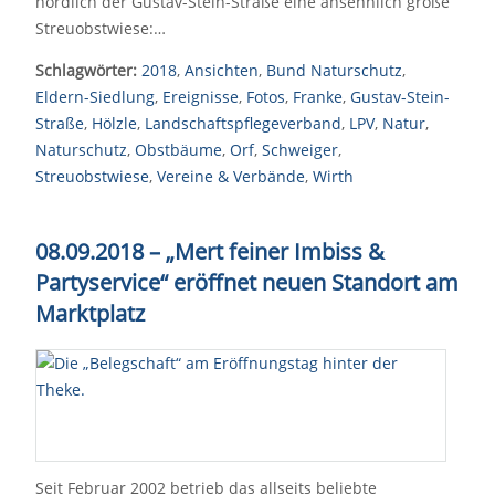
nördlich der Gustav-Stein-Straße eine ansehnlich große
Streuobstwiese:…
Schlagwörter:
2018
,
Ansichten
,
Bund Naturschutz
,
Eldern-Siedlung
,
Ereignisse
,
Fotos
,
Franke
,
Gustav-Stein-
Straße
,
Hölzle
,
Landschaftspflegeverband
,
LPV
,
Natur
,
Naturschutz
,
Obstbäume
,
Orf
,
Schweiger
,
Streuobstwiese
,
Vereine & Verbände
,
Wirth
08.09.2018 – „Mert feiner Imbiss &
Partyservice“ eröffnet neuen Standort am
Marktplatz
Seit Februar 2002 betrieb das allseits beliebte