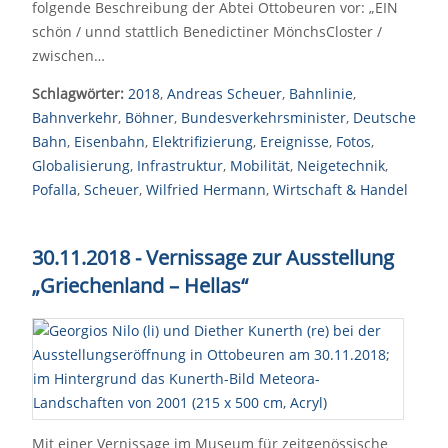
folgende Beschreibung der Abtei Ottobeuren vor: „EIN
schön / unnd stattlich Benedictiner MönchsCloster /
zwischen…
Schlagwörter:
2018
,
Andreas Scheuer
,
Bahnlinie
,
Bahnverkehr
,
Böhner
,
Bundesverkehrsminister
,
Deutsche
Bahn
,
Eisenbahn
,
Elektrifizierung
,
Ereignisse
,
Fotos
,
Globalisierung
,
Infrastruktur
,
Mobilität
,
Neigetechnik
,
Pofalla
,
Scheuer
,
Wilfried Hermann
,
Wirtschaft & Handel
30.11.2018 - Vernissage zur Ausstellung
„Griechenland – Hellas“
Mit einer Vernissage im Museum für zeitgenössische