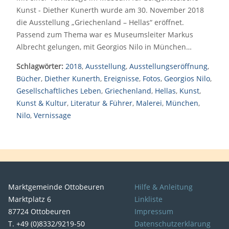
Kunst - Diether Kunerth wurde am 30. November 2018
die Ausstellung „Griechenland – Hellas“ eröffnet.
Passend zum Thema war es Museumsleiter Markus
Albrecht gelungen, mit Georgios Nilo in München…
Schlagwörter:
2018
,
Ausstellung
,
Ausstellungseröffnung
,
Bücher
,
Diether Kunerth
,
Ereignisse
,
Fotos
,
Georgios Nilo
,
Gesellschaftliches Leben
,
Griechenland
,
Hellas
,
Kunst
,
Kunst & Kultur
,
Literatur & Führer
,
Malerei
,
München
,
Nilo
,
Vernissage
Marktgemeinde Ottobeuren
Hilfe & Anleitung
Marktplatz 6
Linkliste
87724 Ottobeuren
Impressum
T. +49 (0)8332/9219-50
Datenschutzerklärung