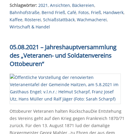
Schlagwörter:
2021
,
Ansichten
,
Bäckereien
,
Bahnhofstraße
,
Bernd Frieß
,
Café
,
Fotos
,
Frieß
,
Handwerk
,
Kaffee
,
Rösterei
,
Schiaßstattbäck
,
Wachmacherei
,
Wirtschaft & Handel
05.08.2021 – Jahreshauptversammlung
des „Veteranen- und Soldatenvereins
Ottobeuren“
Ottobeurer Veteranen halten RückschauDie Entstehung
des Vereins geht auf den Krieg gegen Frankreich 1870/71
zurück. Für den 13. August 1871 lud der damalige
Bürgermeister Georg Mahler „zu Ehren der aus dem