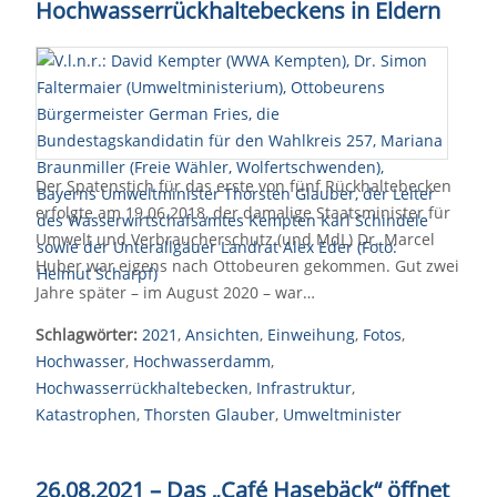
Hochwasserrückhaltebeckens in Eldern
Der Spatenstich für das erste von fünf Rückhaltebecken
erfolgte am 19.06.2018, der damalige Staatsminister für
Umwelt und Verbraucherschutz (und MdL) Dr. Marcel
Huber war eigens nach Ottobeuren gekommen. Gut zwei
Jahre später – im August 2020 – war…
Schlagwörter:
2021
,
Ansichten
,
Einweihung
,
Fotos
,
Hochwasser
,
Hochwasserdamm
,
Hochwasserrückhaltebecken
,
Infrastruktur
,
Katastrophen
,
Thorsten Glauber
,
Umweltminister
26.08.2021 – Das „Café Hasebäck“ öffnet