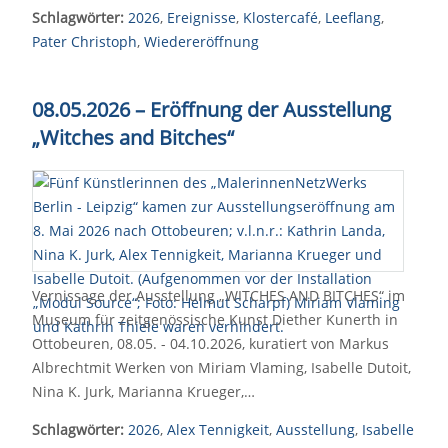
Schlagwörter:
2026
,
Ereignisse
,
Klostercafé
,
Leeflang
,
Pater Christoph
,
Wiedereröffnung
08.05.2026 – Eröffnung der Ausstellung
„Witches and Bitches“
Vernissage der Ausstellung „WITCHES AND BITCHES“ im
Museum für zeitgenössische Kunst Diether Kunerth in
Ottobeuren, 08.05. - 04.10.2026, kuratiert von Markus
Albrechtmit Werken von Miriam Vlaming, Isabelle Dutoit,
Nina K. Jurk, Marianna Krueger,…
Schlagwörter:
2026
,
Alex Tennigkeit
,
Ausstellung
,
Isabelle