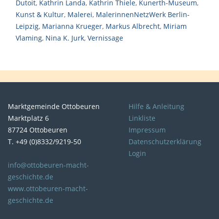
Dutoit
,
Kathrin Landa
,
Kathrin Thiele
,
Kunerth-Museum
,
Kunst & Kultur
,
Malerei
,
MalerinnenNetzWerk Berlin-
Leipzig
,
Marianna Krueger
,
Markus Albrecht
,
Miriam
Vlaming
,
Nina K. Jurk
,
Vernissage
Marktgemeinde Ottobeuren
Hilfe & Anleitung
Marktplatz 6
Linkliste
87724 Ottobeuren
Impressum
T. +49 (0)8332/9219-50
Datenschutzerklärung
Login
info@ottobeuren-macht-
geschichte.de
www.ottobeuren-macht-
geschichte.de