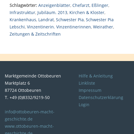
Schlagwörter:
Anzeigenblätter
,
Chefarzt
,
Eßlinger
,
Infrastruktur
,
Jubiläum. 2013
,
Kirchen & Kloster
,
Krankenhaus
,
Landrat
,
Schwester Pia
,
Schwester Pia
Lebschi
,
Vinzentinerin. Vinzentinerinnen
,
Weirather
,
Zeitungen & Zeitschriften
Marktgemeinde Ottobeuren
Hilfe & Anleitung
Marktplatz 6
Linkliste
87724 Ottobeuren
Impressum
T. +49 (0)8332/9219-50
Datenschutzerklärung
Login
info@ottobeuren-macht-
geschichte.de
www.ottobeuren-macht-
geschichte.de