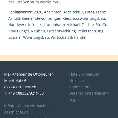
der Straßenraum wurde mit…
Schlagwörter:
2020
,
Ansichten
,
Architektur
,
Fotos
,
Franz
Arnold
,
Gemeindewohnungen
,
Geschosswohnungsbau
,
Handwerk
,
Infrastruktur
,
Johann-Michael-Fischer-Straße
,
Klaus Engel
,
Neubau
,
Ortsentwicklung
,
Pelletsheizung
,
sozialer Wohnungsbau
,
Wirtschaft & Handel
Marktgemeinde Ottobeuren
Hilfe & Anleitung
Marktplatz 6
Linkliste
87724 Ottobeuren
Impressum
T. +49 (0)8332/9219-50
Datenschutzerklärung
Login
info@ottobeuren-macht-
geschichte.de