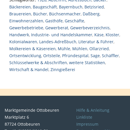
Bäckereien
,
Baugeschäft
,
Bayernbuch
,
Betzisried
,
Brauereien
,
Bücher
,
Büchsenmacher
,
Daßberg
,
Einwohnerzahlen
,
Gasthöfe
,
Geschäfte
,
Gewerbebetriebe
,
Gewerberat
,
Gewerbeverzeichnis
,
Handwerk
,
Industrie- und Handelskammer
,
Käse
,
Kloster
,
Kolonialwaren
,
Landes-Adreßbuch
,
Literatur & Führer
,
Molkereien & Käsereien
,
Mühle
,
Mühlen
,
Ollarzried
,
Ortsentwicklung
,
Ortsteile
,
Pfründespital
,
Sage
,
Schäffler
,
Schlüsselwerke & Abschriften
,
weitere Statistiken
,
Wirtschaft & Handel
,
Zinngießerei
Marktgemeinde Ottobeuren
Hilfe & Anleitung
Marktplatz 6
Linkliste
87724 Ottobeuren
Impressum