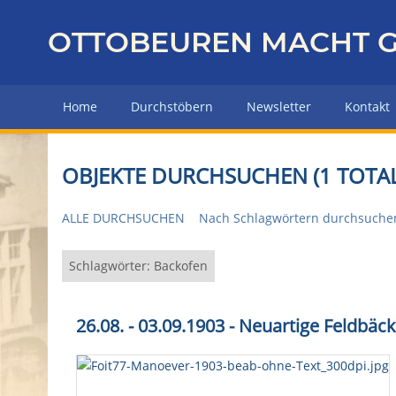
Z
u
OTTOBEUREN MACHT G
r
ü
c
Home
Durchstöbern
Newsletter
Kontakt
k
z
u
OBJEKTE DURCHSUCHEN (1 TOTAL
r
H
ALLE DURCHSUCHEN
Nach Schlagwörtern durchsuche
a
u
p
Schlagwörter: Backofen
t
s
26.08. - 03.09.1903 - Neuartige Feldbä
e
i
t
e