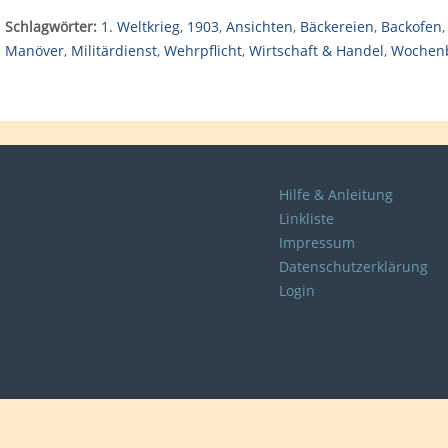
Schlagwörter:
1. Weltkrieg
,
1903
,
Ansichten
,
Bäckereien
,
Backofen
Manöver
,
Militärdienst
,
Wehrpflicht
,
Wirtschaft & Handel
,
Wochenb
Hilfe & Anleitung
Linkliste
Impressum
Datenschutzerklärung
Login