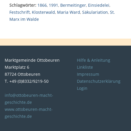
Schlagwörter:
1866
,
1991
,
Bermeitinger
,
Einsiedelei
,
Festschrift
,
Klosterwald
,
Maria Ward
,
Säkulariation
,
St.
Marx im Walde
Marktgemeinde Ottobeuren
Hilfe & Anleitung
Marktplatz 6
Linkliste
87724 Ottobeuren
Impressum
T. +49 (0)8332/9219-50
Datenschutzerklärung
Login
info@ottobeuren-macht-
geschichte.de
www.ottobeuren-macht-
geschichte.de