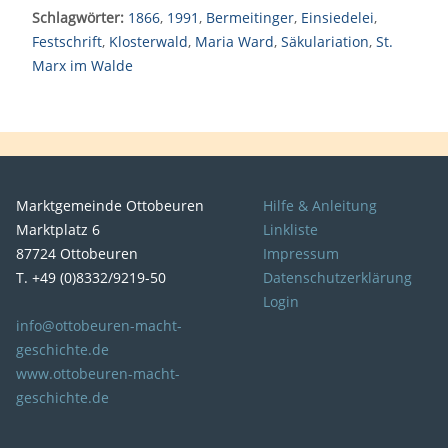
Schlagwörter:
1866
,
1991
,
Bermeitinger
,
Einsiedelei
,
Festschrift
,
Klosterwald
,
Maria Ward
,
Säkulariation
,
St.
Marx im Walde
Marktgemeinde Ottobeuren
Hilfe & Anleitung
Marktplatz 6
Linkliste
87724 Ottobeuren
Impressum
T. +49 (0)8332/9219-50
Datenschutzerklärung
Login
info@ottobeuren-macht-
geschichte.de
www.ottobeuren-macht-
geschichte.de