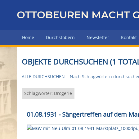
Z
u
OTTOBEUREN MACHT G
r
ü
c
Home
Durchstöbern
Newsletter
Kontakt
k
z
u
OBJEKTE DURCHSUCHEN (1 TOTAL
r
H
ALLE DURCHSUCHEN
Nach Schlagwörtern durchsuche
a
u
p
Schlagwörter: Drogerie
t
s
01.08.1931 - Sängertreffen auf dem Mar
e
i
t
e