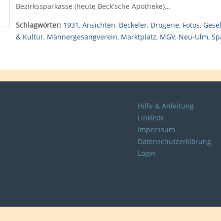
Bezirkssparkasse (heute Beck'sche Apotheke)…
Schlagwörter:
1931
,
Ansichten
,
Beckeler
,
Drogerie
,
Fotos
,
Gesel
& Kultur
,
Männergesangverein
,
Marktplatz
,
MGV
,
Neu-Ulm
,
Sp
Hilfe & Anleitung
Linkliste
Impressum
Datenschutzerklärung
Login