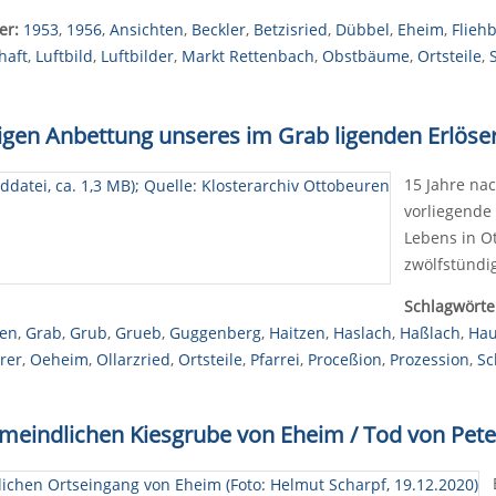
er:
1953
,
1956
,
Ansichten
,
Beckler
,
Betzisried
,
Dübbel
,
Eheim
,
Flieh
haft
,
Luftbild
,
Luftbilder
,
Markt Rettenbach
,
Obstbäume
,
Ortsteile
,
gen Anbettung unseres im Grab ligenden Erlösers
15 Jahre nac
vorliegende 
Lebens in O
zwölfstündi
Schlagwörte
ben
,
Grab
,
Grub
,
Grueb
,
Guggenberg
,
Haitzen
,
Haslach
,
Haßlach
,
Hau
rer
,
Oeheim
,
Ollarzried
,
Ortsteile
,
Pfarrei
,
Proceßion
,
Prozession
,
Sc
gemeindlichen Kiesgrube von Eheim / Tod von Pete