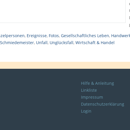
nzelpersonen
,
Ereignisse
,
Fotos
,
Gesellschaftliches Leben
,
Handwer
Schmiedemeister
,
Unfall
,
Unglücksfall
,
Wirtschaft & Handel
Hilfe & Anleitung
Linkliste
Impressum
Datenschutzerklärung
Login