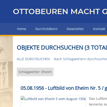
Z
u
OTTOBEUREN MACHT G
r
ü
c
Home
Durchstöbern
Newsletter
Kontakt
k
z
u
OBJEKTE DURCHSUCHEN (3 TOTAL
r
H
ALLE DURCHSUCHEN
Nach Schlagwörtern durchsuche
a
u
p
Schlagwörter: Eheim
t
s
05.08.1956 - Luftbild von Eheim Nr. 5 /
e
i
Das Luftbil
t
keinerlei 
e