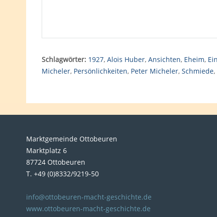
Schlagwörter:
1927
,
Alois Huber
,
Ansichten
,
Eheim
,
Ei
Micheler
,
Persönlichkeiten
,
Peter Micheler
,
Schmiede
,
Marktgemeinde Ottobeuren
Marktplatz 6
87724 Ottobeuren
T. +49 (0)8332/9219-50
info@ottobeuren-macht-geschichte.de
www.ottobeuren-macht-geschichte.de