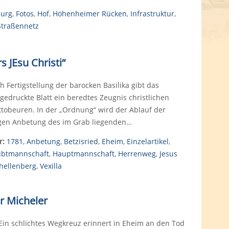
burg
,
Fotos
,
Hof
,
Höhenheimer Rücken
,
Infrastruktur
,
Straßennetz
 JEsu Christi“
h Fertigstellung der barocken Basilika gibt das
gedruckte Blatt ein beredtes Zeugnis christlichen
ttobeuren. In der „Ordnung“ wird der Ablauf der
gen Anbetung des im Grab liegenden…
r:
1781
,
Anbetung
,
Betzisried
,
Eheim
,
Einzelartikel
,
btmannschaft
,
Hauptmannschaft
,
Herrenweg
,
Jesus
hellenberg
,
Vexilla
r Micheler
Ein schlichtes Wegkreuz erinnert in Eheim an den Tod