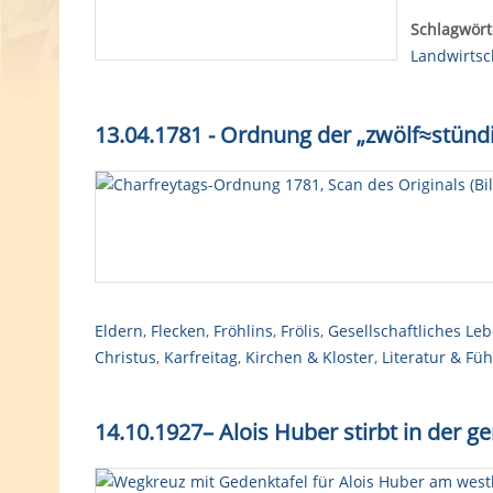
Schlagwört
Landwirtsc
13.04.1781 - Ordnung der „zwölf≈stündi
Eldern
,
Flecken
,
Fröhlins
,
Frölis
,
Gesellschaftliches Le
Christus
,
Karfreitag
,
Kirchen & Kloster
,
Literatur & Füh
14.10.1927
–
Alois Huber stirbt in der 