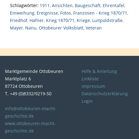
Schlagwörter:
1911
,
Ansichten
,
Baugeschäft
,
Ehrentafel
,
Einweihung
,
Ereignisse
,
Fotos
,
Franzosen - Krieg 1870/71
,
Friedhof
,
Hafner
,
Krieg 1870/71
,
Kriege
,
Luitpoldstraße
,
Mayer
,
Nanu
,
Ottobeurer Volksblatt
,
Veteran
Marktgemeinde Ottobeuren
Hilfe & Anleitung
Marktplatz 6
Linkliste
87724 Ottobeuren
Impressum
T. +49 (0)8332/9219-50
Datenschutzerklärung
Login
info@ottobeuren-macht-
geschichte.de
www.ottobeuren-macht-
geschichte.de