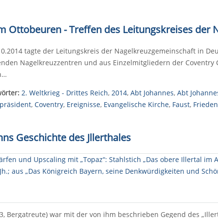
um Ottobeuren - Treffen des Leitungskreises de
0.2014 tagte der Leitungskreis der Nagelkreuzgemeinschaft in Deu
nden Nagelkreuzzentren und aus Einzelmitgliedern der Coventry
in…
örter:
2. Weltkrieg - Drittes Reich
,
2014
,
Abt Johannes
,
Abt Johanne
präsident
,
Coventry
,
Ereignisse
,
Evangelische Kirche
,
Faust
,
Friede
ns Geschichte des Jllerthales
Bergatreute) war mit der von ihm beschrieben Gegend des „Illertal