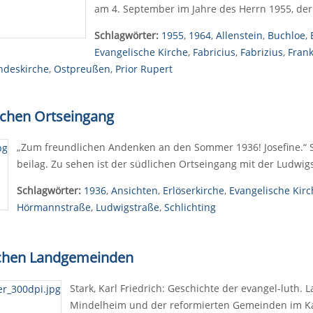
am 4. September im Jahre des Herrn 1955, de
Schlagwörter:
1955
,
1964
,
Allenstein
,
Buchloe
,
Evangelische Kirche
,
Fabricius
,
Fabrizius
,
Frank
ndeskirche
,
Ostpreußen
,
Prior Rupert
ichen Ortseingang
„Zum freundlichen Andenken an den Sommer 1936! Josefine.“ So 
beilag. Zu sehen ist der südlichen Ortseingang mit der Ludwig
Schlagwörter:
1936
,
Ansichten
,
Erlöserkirche
,
Evangelische Kirc
Hörmannstraße
,
Ludwigstraße
,
Schlichting
ischen Landgemeinden
Stark, Karl Friedrich: Geschichte der evangel-lut
Mindelheim und der reformierten Gemeinden im Ka