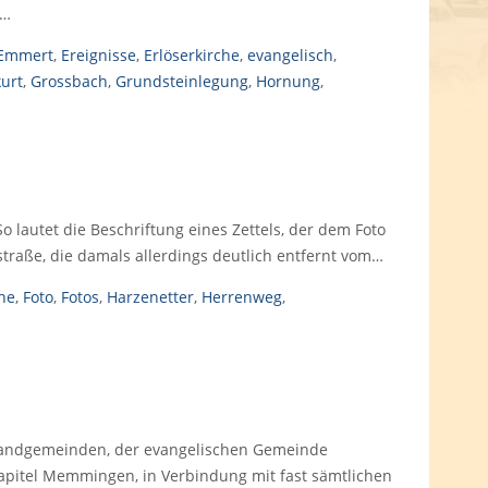
r…
Emmert
,
Ereignisse
,
Erlöserkirche
,
evangelisch
,
urt
,
Grossbach
,
Grundsteinlegung
,
Hornung
,
lautet die Beschriftung eines Zettels, der dem Foto
straße, die damals allerdings deutlich entfernt vom…
he
,
Foto
,
Fotos
,
Harzenetter
,
Herrenweg
,
h. Landgemeinden, der evangelischen Gemeinde
pitel Memmingen, in Verbindung mit fast sämtlichen