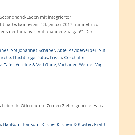
Secondhand-Laden mit integrierter
t hatte, kam es am 13. Januar 2017 nunmehr zur
ens der Initiative „Auf anander zua gau!“: Der
nnes
,
Abt Johannes Schaber
,
Äbte
,
Asylbewerber
,
Auf
Kirche
,
Flüchtlinge
,
Fotos
,
Frisch
,
Geschäfte
,
w
,
Tafel
,
Vereine & Verbände
,
Vorhauer
,
Werner Vogl
,
 Leben in Ottobeuren. Zu den Zielen gehörte es u.a.,
n
,
Hanßum
,
Hansum
,
Kirche
,
Kirchen & Kloster
,
Krafft
,