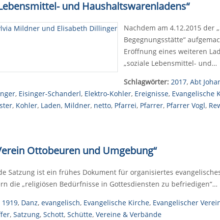
n Lebensmittel- und Haushaltswarenladens“
Nachdem am 4.12.2015 der „
Begegnungsstätte“ aufgemach
Eröffnung eines weiteren Lad
„soziale Lebensmittel- und…
Schlagwörter:
2017
,
Abt Joha
inger
,
Eisinger-Schanderl
,
Elektro-Kohler
,
Ereignisse
,
Evangelische 
ster
,
Kohler
,
Laden
,
Mildner
,
netto
,
Pfarrei
,
Pfarrer
,
Pfarrer Vogl
,
Re
 Verein Ottobeuren und Umgebung“
de Satzung ist ein frühes Dokument für organisiertes evangelisches
rn die „religiösen Bedürfnisse in Gottesdiensten zu befriedigen“…
1919
,
Danz
,
evangelisch
,
Evangelische Kirche
,
Evangelischer Verei
ffer
,
Satzung
,
Schott
,
Schütte
,
Vereine & Verbände