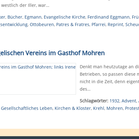
westlich der Iller, war…
ker
,
Bücher
,
Egmann
,
Evangelische Kirche
,
Ferdinand Eggmann
,
Frü
tsentwicklung
,
Ottobeuren
,
Patres & Fratres
,
Pfarrei
,
Reprint
,
Scheu
gelischen Vereins im Gasthof Mohren
Denkt man heutzutage an di
Betrieben, so passen diese 
nicht in die Zeit, denn eigen
des…
Schlagwörter:
1932
,
Advent
,
,
Gesellschaftliches Leben
,
Kirchen & Kloster
,
Krehl
,
Mohren
,
Protes