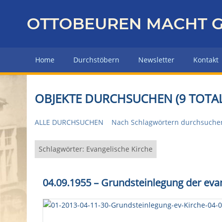
Z
u
OTTOBEUREN MACHT G
r
ü
c
Home
Durchstöbern
Newsletter
Kontakt
k
z
u
OBJEKTE DURCHSUCHEN (9 TOTAL
r
H
ALLE DURCHSUCHEN
Nach Schlagwörtern durchsuche
a
u
p
Schlagwörter: Evangelische Kirche
t
s
04.09.1955
–
Grundsteinlegung der evan
e
i
t
e