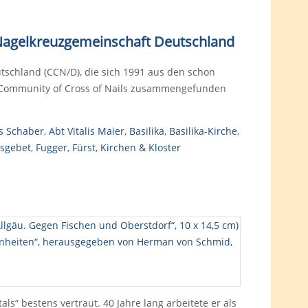
r Nagelkreuzgemeinschaft Deutschland
tschland (CCN/D), die sich 1991 aus den schon
 Community of Cross of Nails zusammengefunden
s Schaber
,
Abt Vitalis Maier
,
Basilika
,
Basilika-Kirche
,
nsgebet
,
Fugger
,
Fürst
,
Kirchen & Kloster
s“ bestens vertraut. 40 Jahre lang arbeitete er als