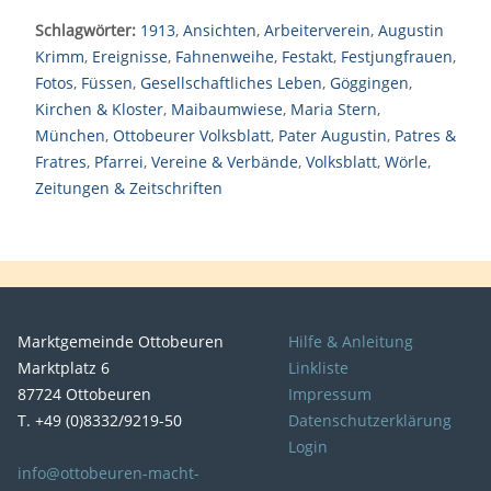
Schlagwörter:
1913
,
Ansichten
,
Arbeiterverein
,
Augustin
Krimm
,
Ereignisse
,
Fahnenweihe
,
Festakt
,
Festjungfrauen
,
Fotos
,
Füssen
,
Gesellschaftliches Leben
,
Göggingen
,
Kirchen & Kloster
,
Maibaumwiese
,
Maria Stern
,
München
,
Ottobeurer Volksblatt
,
Pater Augustin
,
Patres &
Fratres
,
Pfarrei
,
Vereine & Verbände
,
Volksblatt
,
Wörle
,
Zeitungen & Zeitschriften
Marktgemeinde Ottobeuren
Hilfe & Anleitung
Marktplatz 6
Linkliste
87724 Ottobeuren
Impressum
T. +49 (0)8332/9219-50
Datenschutzerklärung
Login
info@ottobeuren-macht-