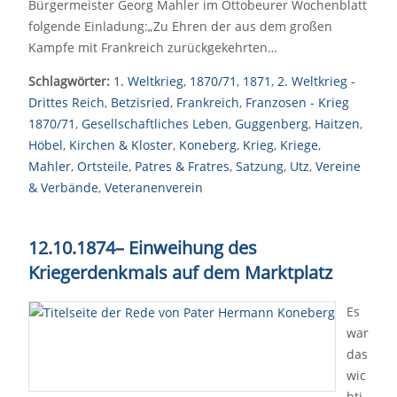
Bürgermeister Georg Mahler im Ottobeurer Wochenblatt
folgende Einladung:„Zu Ehren der aus dem großen
Kampfe mit Frankreich zurückgekehrten…
Schlagwörter:
1. Weltkrieg
,
1870/71
,
1871
,
2. Weltkrieg -
Drittes Reich
,
Betzisried
,
Frankreich
,
Franzosen - Krieg
1870/71
,
Gesellschaftliches Leben
,
Guggenberg
,
Haitzen
,
Höbel
,
Kirchen & Kloster
,
Koneberg
,
Krieg
,
Kriege
,
Mahler
,
Ortsteile
,
Patres & Fratres
,
Satzung
,
Utz
,
Vereine
& Verbände
,
Veteranenverein
12.10.1874
–
Einweihung des
Kriegerdenkmals auf dem Marktplatz
Es
war
das
wic
hti