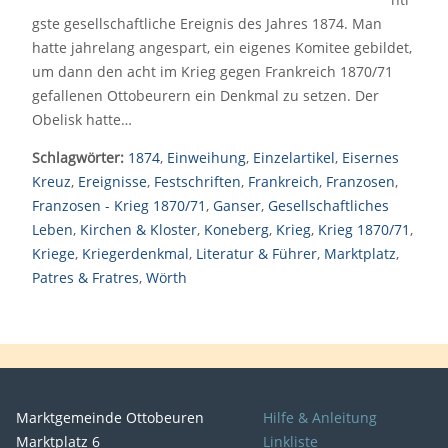
gste gesellschaftliche Ereignis des Jahres 1874. Man
hatte jahrelang angespart, ein eigenes Komitee gebildet,
um dann den acht im Krieg gegen Frankreich 1870/71
gefallenen Ottobeurern ein Denkmal zu setzen. Der
Obelisk hatte…
Schlagwörter:
1874
,
Einweihung
,
Einzelartikel
,
Eisernes
Kreuz
,
Ereignisse
,
Festschriften
,
Frankreich
,
Franzosen
,
Franzosen - Krieg 1870/71
,
Ganser
,
Gesellschaftliches
Leben
,
Kirchen & Kloster
,
Koneberg
,
Krieg
,
Krieg 1870/71
,
Kriege
,
Kriegerdenkmal
,
Literatur & Führer
,
Marktplatz
,
Patres & Fratres
,
Wörth
Marktgemeinde Ottobeuren
Hilfe & Anleitung
Marktplatz 6
Linkliste