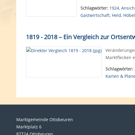
Schlagwörter:
1924
,
Ansich
Gastwirtschaft
,
Held
,
Höbel
1819 - 2018 – Ein Vergleich zur Ortsen
Veränderungen
Marktflecken 
Schlagwörter:
Karten & Plän
Marktgemeinde Ottobeuren
Marktplatz 6
87724 Ottobeuren