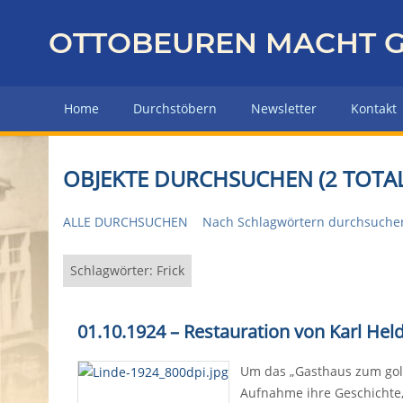
Z
u
OTTOBEUREN MACHT G
r
ü
c
Home
Durchstöbern
Newsletter
Kontakt
k
z
u
OBJEKTE DURCHSUCHEN (2 TOTAL
r
H
ALLE DURCHSUCHEN
Nach Schlagwörtern durchsuche
a
u
p
Schlagwörter: Frick
t
s
01.10.1924
–
Restauration von Karl Hel
e
i
Um das „Gasthaus zum gold
t
Aufnahme ihre Geschichte, 
e