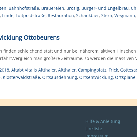
ten
,
Bahnhofstraße
,
Brauereien
,
Brosig
,
Bürger- und Engelbräu
,
Ch
,
Linde
,
Luitpoldstraße
,
Restauration
,
Schankbier
,
Stern
,
Wegmann
twicklung Ottobeurens
 finden schleichend statt und nur bei näherem, aktiven Hinsehen
erfährt.Vergleich man größere Zeiträume, so werden die massiven 
2018
,
Altabt Vitalis Altthaler
,
Altthaler
,
Campingplatz
,
Frick
,
Gottesa
e
,
Klosterwaldstraße
,
Ortsausdehnung
,
Ortsentwicklung
,
Ortspläne
Hilfe & Anleitung
Linkliste
Impressum