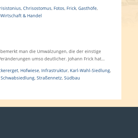
risistonius
,
Chrisostomus
,
Fotos
,
Frick
,
Gasthöfe
,
,
Wirtschaft & Handel
 bemerkt man die Umwälzungen, die der einstige
Veränderungen umso deutlicher. Johann Frick hat…
ckererget
,
Hofwiese
,
Infrastruktur
,
Karl-Wahl-Siedlung
,
,
Schwabsiedlung
,
Straßennetz
,
Südbau