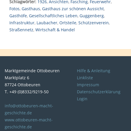
Schlagwörter:
1926
,
Ansichten
,
Fasching
,
Feuerwehr
,
Fotos
,
Gasthaus
,
Gasthaus zur schönen Aussicht
,
Gasthöfe
,
Gesellschaftliches Leben
,
Guggenberg
,
Infrastruktur
,
Laubacher
,
Ortsteile
,
Schützenverein
,
Straßennetz
,
Wirtschaft & Handel
Marktgemeinde Ottobeuren
Hilfe & Anleitung
Marktplatz 6
Linkliste
87724 Ottobeuren
Impressum
T. +49 (0)8332/9219-50
Datenschutzerklärung
Login
info@ottobeuren-macht-
geschichte.de
www.ottobeuren-macht-
geschichte.de