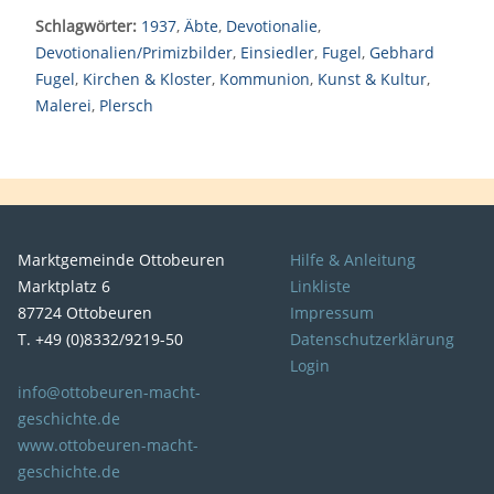
Schlagwörter:
1937
,
Äbte
,
Devotionalie
,
Devotionalien/Primizbilder
,
Einsiedler
,
Fugel
,
Gebhard
Fugel
,
Kirchen & Kloster
,
Kommunion
,
Kunst & Kultur
,
Malerei
,
Plersch
Marktgemeinde Ottobeuren
Hilfe & Anleitung
Marktplatz 6
Linkliste
87724 Ottobeuren
Impressum
T. +49 (0)8332/9219-50
Datenschutzerklärung
Login
info@ottobeuren-macht-
geschichte.de
www.ottobeuren-macht-
geschichte.de