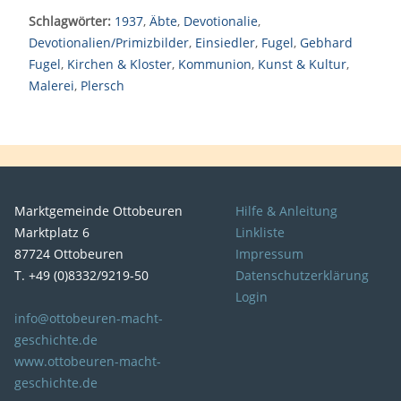
Schlagwörter:
1937
,
Äbte
,
Devotionalie
,
Devotionalien/Primizbilder
,
Einsiedler
,
Fugel
,
Gebhard
Fugel
,
Kirchen & Kloster
,
Kommunion
,
Kunst & Kultur
,
Malerei
,
Plersch
Marktgemeinde Ottobeuren
Hilfe & Anleitung
Marktplatz 6
Linkliste
87724 Ottobeuren
Impressum
T. +49 (0)8332/9219-50
Datenschutzerklärung
Login
info@ottobeuren-macht-
geschichte.de
www.ottobeuren-macht-
geschichte.de