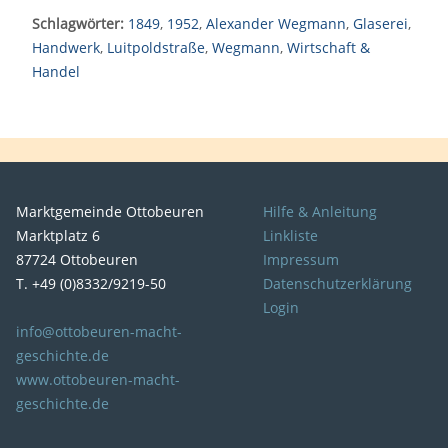
Schlagwörter:
1849
,
1952
,
Alexander Wegmann
,
Glaserei
,
Handwerk
,
Luitpoldstraße
,
Wegmann
,
Wirtschaft &
Handel
Marktgemeinde Ottobeuren
Hilfe & Anleitung
Marktplatz 6
Linkliste
87724 Ottobeuren
Impressum
T. +49 (0)8332/9219-50
Datenschutzerklärung
Login
info@ottobeuren-macht-
geschichte.de
www.ottobeuren-macht-
geschichte.de