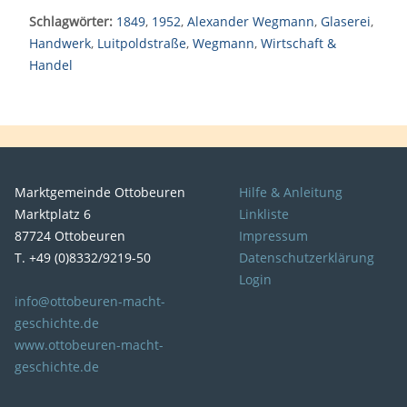
Schlagwörter:
1849
,
1952
,
Alexander Wegmann
,
Glaserei
,
Handwerk
,
Luitpoldstraße
,
Wegmann
,
Wirtschaft &
Handel
Marktgemeinde Ottobeuren
Hilfe & Anleitung
Marktplatz 6
Linkliste
87724 Ottobeuren
Impressum
T. +49 (0)8332/9219-50
Datenschutzerklärung
Login
info@ottobeuren-macht-
geschichte.de
www.ottobeuren-macht-
geschichte.de