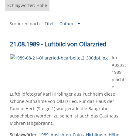
Schlagwörter: Höhe
Sortieren nach:
Titel
Datum
21.08.1989 - Luftbild von Ollarzried
Im
August
1989
macht
e
Luftbildfotograf Karl Hirblinger aus Puchheim diese
schöne Aufnahme von Ollarzried. Für das Haus der
Familie Herb (Steige 1) war gerade die Baugrube
ausgehoben worden, zu sehen ist auch das Gasthaus
Mohren (abgebrannt…
Schlagwörter:
1989
,
Ansichten
,
Fotos
,
Hirblinger
,
Höhe
,