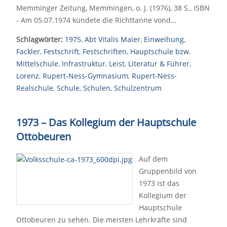
Memminger Zeitung, Memmingen, o. J. (1976), 38 S., ISBN
- Am 05.07.1974 kündete die Richttanne vond…
Schlagwörter:
1975
,
Abt Vitalis Maier
,
Einweihung
,
Fackler
,
Festschrift
,
Festschriften
,
Hauptschule bzw.
Mittelschule
,
Infrastruktur
,
Leist
,
Literatur & Führer
,
Lorenz
,
Rupert-Ness-Gymnasium
,
Rupert-Ness-
Realschule
,
Schule
,
Schulen
,
Schulzentrum
1973
–
Das Kollegium der Hauptschule
Ottobeuren
Auf dem
Gruppenbild von
1973 ist das
Kollegium der
Hauptschule
Ottobeuren zu sehen. Die meisten Lehrkräfte sind