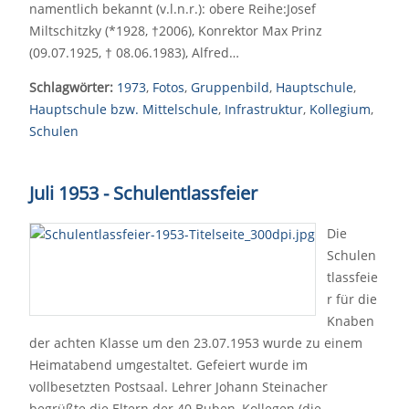
namentlich bekannt (v.l.n.r.): obere Reihe:Josef
Miltschitzky (*1928, †2006), Konrektor Max Prinz
(09.07.1925, † 08.06.1983), Alfred…
Schlagwörter:
1973
,
Fotos
,
Gruppenbild
,
Hauptschule
,
Hauptschule bzw. Mittelschule
,
Infrastruktur
,
Kollegium
,
Schulen
Juli 1953 - Schulentlassfeier
Die
Schulen
tlassfeie
r für die
Knaben
der achten Klasse um den 23.07.1953 wurde zu einem
Heimatabend umgestaltet. Gefeiert wurde im
vollbesetzten Postsaal. Lehrer Johann Steinacher
begrüßte die Eltern der 40 Buben, Kollegen (die…