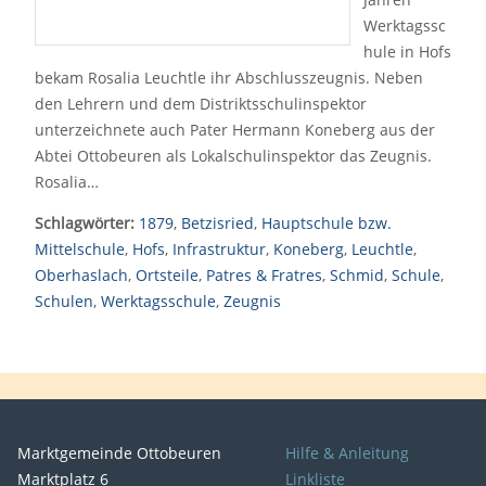
Werktagssc
hule in Hofs
bekam Rosalia Leuchtle ihr Abschlusszeugnis. Neben
den Lehrern und dem Distriktsschulinspektor
unterzeichnete auch Pater Hermann Koneberg aus der
Abtei Ottobeuren als Lokalschulinspektor das Zeugnis.
Rosalia…
Schlagwörter:
1879
,
Betzisried
,
Hauptschule bzw.
Mittelschule
,
Hofs
,
Infrastruktur
,
Koneberg
,
Leuchtle
,
Oberhaslach
,
Ortsteile
,
Patres & Fratres
,
Schmid
,
Schule
,
Schulen
,
Werktagsschule
,
Zeugnis
Marktgemeinde Ottobeuren
Hilfe & Anleitung
Marktplatz 6
Linkliste