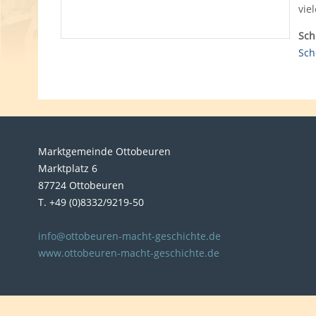
vie
Sch
Sch
Marktgemeinde Ottobeuren
Marktplatz 6
87724 Ottobeuren
T. +49 (0)8332/9219-50
info@ottobeuren-macht-geschichte.de
www.ottobeuren-macht-geschichte.de