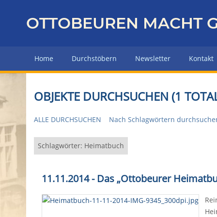
Z
u
OTTOBEUREN MACHT G
r
ü
c
Home
Durchstöbern
Newsletter
Kontakt
k
z
u
OBJEKTE DURCHSUCHEN (1 TOTAL
r
H
ALLE DURCHSUCHEN
Nach Schlagwörtern durchsuche
a
u
p
Schlagwörter: Heimatbuch
t
s
11.11.2014 - Das „Ottobeurer Heimatbuc
e
i
Rei
t
Hei
e