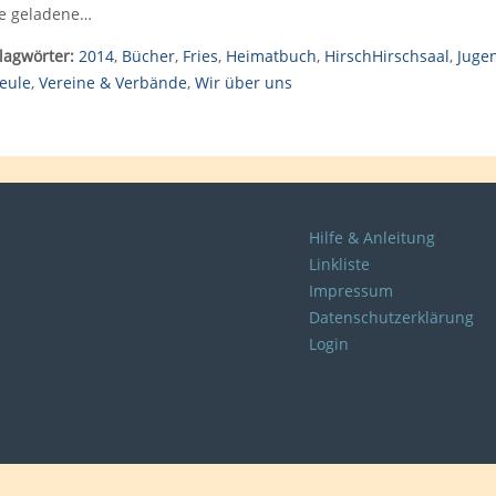
le geladene…
lagwörter:
2014
,
Bücher
,
Fries
,
Heimatbuch
,
HirschHirschsaal
,
Juge
eule
,
Vereine & Verbände
,
Wir über uns
Hilfe & Anleitung
Linkliste
Impressum
Datenschutzerklärung
Login