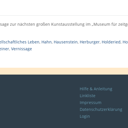
sage zur nächsten großen Kunstausstellung im „Museum für zeitge
llschaftliches Leben
,
Hahn
,
Hausenstein
,
Herburger
,
Holderied
,
Ho
einer
,
Vernissage
Hilfe & Anleitung
Linkliste
Impressum
Datenschutzerklärung
Login