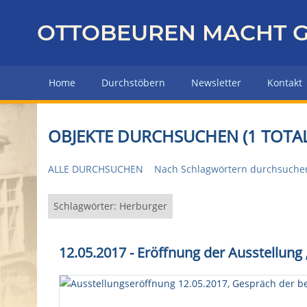
Z
u
OTTOBEUREN MACHT G
r
ü
c
Home
Durchstöbern
Newsletter
Kontakt
k
z
u
OBJEKTE DURCHSUCHEN (1 TOTAL
r
H
ALLE DURCHSUCHEN
Nach Schlagwörtern durchsuche
a
u
p
Schlagwörter: Herburger
t
s
12.05.2017 - Eröffnung der Ausstellun
e
i
t
e