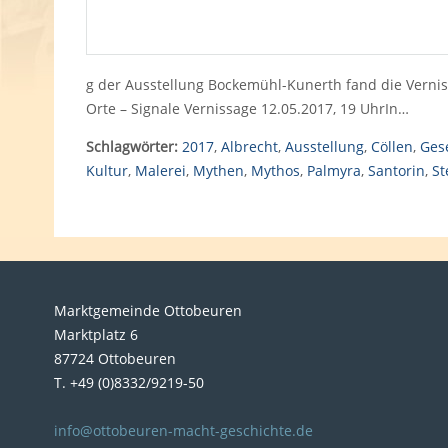
g der Ausstellung Bockemühl-Kunerth fand die Vernis
Orte – Signale Vernissage 12.05.2017, 19 UhrIn…
Schlagwörter:
2017
,
Albrecht
,
Ausstellung
,
Cöllen
,
Gese
Kultur
,
Malerei
,
Mythen
,
Mythos
,
Palmyra
,
Santorin
,
St
Marktgemeinde Ottobeuren
Marktplatz 6
87724 Ottobeuren
T. +49 (0)8332/9219-50
info@ottobeuren-macht-geschichte.de