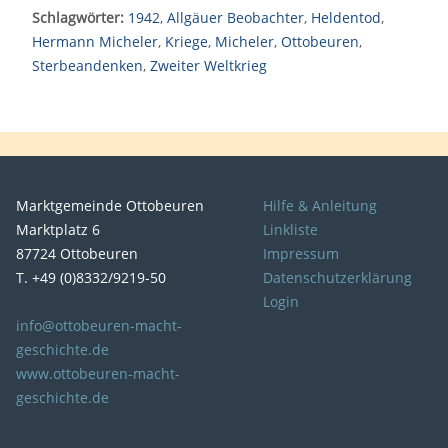
Schlagwörter:
1942
,
Allgäuer Beobachter
,
Heldentod
,
Hermann Micheler
,
Kriege
,
Micheler
,
Ottobeuren
,
Sterbeandenken
,
Zweiter Weltkrieg
Marktgemeinde Ottobeuren
Hilfe & Anleitung
Marktplatz 6
Linkliste
87724 Ottobeuren
Impressum
T. +49 (0)8332/9219-50
Datenschutzerklärung
Login
info@ottobeuren-macht-
geschichte.de
www.ottobeuren-macht-
geschichte.de