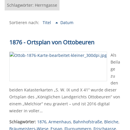
Schlagwörter: Herrngasse
Sortieren nach:
Titel
Datum
1876 - Ortsplan von Ottobeuren
Als
Beila
ge
zu
den
beiden Katasterkarten „S. W. IX und X 41“ wurde dieser
Ortsplan des „Königlichen Landgerichts Ottobeuren“ von
einem „Melchior“ neu graviert – und ist 2016 digital
wieder in voller…
Schlagwörter:
1876
,
Armenhaus
,
Bahnhofstraße
,
Bleiche
,
Bräumeisters-Wiese
,
Espan
,
Flurnummern
,
Frischgasse
,