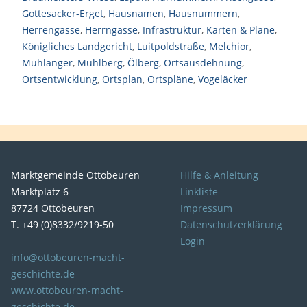
Gottesacker-Erget
,
Hausnamen
,
Hausnummern
,
Herrengasse
,
Herrngasse
,
Infrastruktur
,
Karten & Pläne
,
Königliches Landgericht
,
Luitpoldstraße
,
Melchior
,
Mühlanger
,
Mühlberg
,
Ölberg
,
Ortsausdehnung
,
Ortsentwicklung
,
Ortsplan
,
Ortspläne
,
Vogeläcker
Marktgemeinde Ottobeuren
Hilfe & Anleitung
Marktplatz 6
Linkliste
87724 Ottobeuren
Impressum
T. +49 (0)8332/9219-50
Datenschutzerklärung
Login
info@ottobeuren-macht-
geschichte.de
www.ottobeuren-macht-
geschichte.de