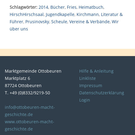
Schlagwörter:
2014
,
Bücher
,
Fries
,
Heimatbuch
,
HirschHirschsaal
,
Jugendkapelle
,
Kirchmann
,
Literatur &
Führer
,
Prusinovsky
,
Scheule
,
Vereine & Verbände
,
Wir
über uns
Marktgemeinde Ottobeuren
Hilfe & Anleitung
Marktplatz 6
Linkliste
87724 Ottobeuren
Impressum
T. +49 (0)8332/9219-50
Datenschutzerklärung
Login
info@ottobeuren-macht-
geschichte.de
www.ottobeuren-macht-
geschichte.de