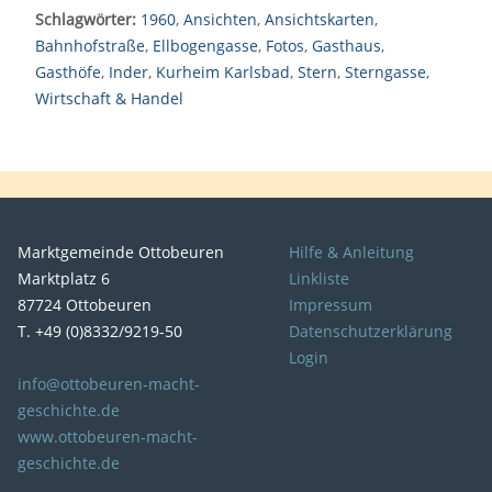
Schlagwörter:
1960
,
Ansichten
,
Ansichtskarten
,
Bahnhofstraße
,
Ellbogengasse
,
Fotos
,
Gasthaus
,
Gasthöfe
,
Inder
,
Kurheim Karlsbad
,
Stern
,
Sterngasse
,
Wirtschaft & Handel
Marktgemeinde Ottobeuren
Hilfe & Anleitung
Marktplatz 6
Linkliste
87724 Ottobeuren
Impressum
T. +49 (0)8332/9219-50
Datenschutzerklärung
Login
info@ottobeuren-macht-
geschichte.de
www.ottobeuren-macht-
geschichte.de