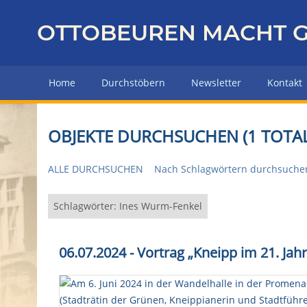
Z
u
OTTOBEUREN MACHT G
r
ü
c
Home
Durchstöbern
Newsletter
Kontakt
k
z
u
OBJEKTE DURCHSUCHEN (1 TOTAL
r
H
ALLE DURCHSUCHEN
Nach Schlagwörtern durchsuche
a
u
p
Schlagwörter: Ines Wurm-Fenkel
t
s
06.07.2024 - Vortrag „Kneipp im 21. Ja
e
i
t
e