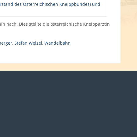
n nach. Dies stellte die österreichische Kneippärztin
berger
,
Stefan Welzel
,
Wandelbahn