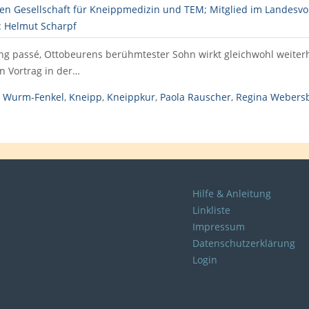
ang passé, Ottobeurens berühmtester Sohn wirkt gleichwohl weiterhi
n Vortrag in der…
s Wurm-Fenkel
,
Kneipp
,
Kneippkur
,
Paola Rauscher
,
Regina Webers
Hilfe & Anleitung
Linkliste
Impressum
Datenschutzerklärung
Login