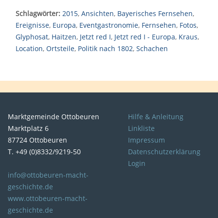
Schlagwörter:
2015
,
Ansichten
,
Bayerisches Fernsehen
,
Ereignisse
,
Europa
,
Eventgastronomie
,
Fernsehen
,
Fotos
,
Glyphosat
,
Haitzen
,
Jetzt red I
,
Jetzt red I - Europa
,
Kraus
,
Location
,
Ortsteile
,
Politik nach 1802
,
Schachen
Marktgemeinde Ottobeuren
Hilfe & Anleitung
Marktplatz 6
Linkliste
87724 Ottobeuren
Impressum
T. +49 (0)8332/9219-50
Datenschutzerklärung
Login
info@ottobeuren-macht-
geschichte.de
www.ottobeuren-macht-
geschichte.de