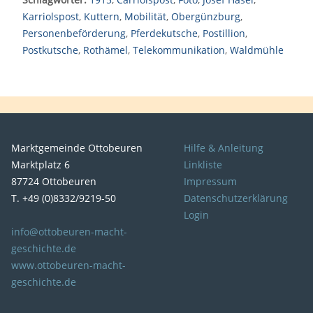
Karriolspost
,
Kuttern
,
Mobilität
,
Obergünzburg
,
Personenbeförderung
,
Pferdekutsche
,
Postillion
,
Postkutsche
,
Rothämel
,
Telekommunikation
,
Waldmühle
Marktgemeinde Ottobeuren
Hilfe & Anleitung
Marktplatz 6
Linkliste
87724 Ottobeuren
Impressum
T. +49 (0)8332/9219-50
Datenschutzerklärung
Login
info@ottobeuren-macht-
geschichte.de
www.ottobeuren-macht-
geschichte.de