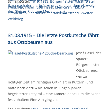
Schlagwörter:
1919
,
1983
,
Bürgermeister Hasel
,
Erster
Weltkrieg
,
Hasel
,
Josef Hasel
,
Memoiren
,
NSDAP
,
Ottobeuren
,
Spartakus
,
Spartakus-Aufstand
,
Zweiter
Weltkrieg
31.03.1915 – Die letzte Postkutsche fährt
aus Ottobeuren aus
Josef Hasel, der
spätere
Bürgermeister
Ottobeurens,
war zu
richtigen Zeit am richtigen Ort (hier: in Kuttern) und
hatte noch dazu – als schon in jungen Jahren
begeisterter Fotograf – eine Kamera dabei, um die Szene
festzuhalten: Eine Ära ging zu…
Schlagwörter:
1915
,
Carriolspost
,
Foto
,
Josef Hasel
,