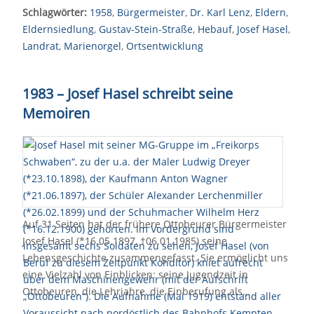
Schlagwörter:
1958
,
Bürgermeister
,
Dr. Karl Lenz
,
Eldern
,
Eldernsiedlung
,
Gustav-Stein-Straße
,
Hebauf
,
Josef Hasel
,
Landrat
,
Marienorgel
,
Ortsentwicklung
1983 – Josef Hasel schreibt seine
Memoiren
Auf 31 Seiten hat der frühere Ottobeurer Bürgermeister
Josef Hasel (*16.05.1897, †06.01.1985) seine
Lebensgeschichte zusammengefasst. Sie ermöglicht uns
eine Vielzahl von Einblicken: seine Jugendzeit in
Ottobeuren, die Lehrjahre, die Einberufung als…