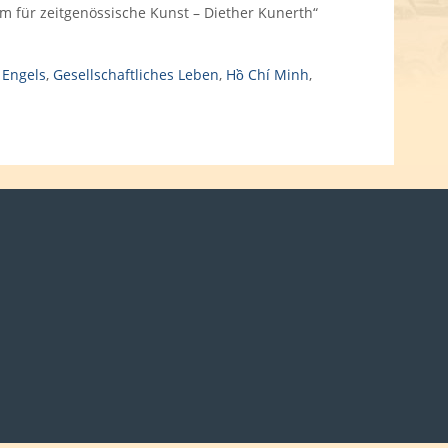
 für zeitgenössische Kunst – Diether Kunerth“
,
Engels
,
Gesellschaftliches Leben
,
Hồ Chí Minh
,