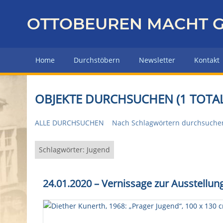
Z
u
OTTOBEUREN MACHT G
r
ü
c
Home
Durchstöbern
Newsletter
Kontakt
k
z
u
OBJEKTE DURCHSUCHEN (1 TOTAL
r
H
ALLE DURCHSUCHEN
Nach Schlagwörtern durchsuche
a
u
p
Schlagwörter: Jugend
t
s
24.01.2020 – Vernissage zur Ausstellun
e
i
t
e