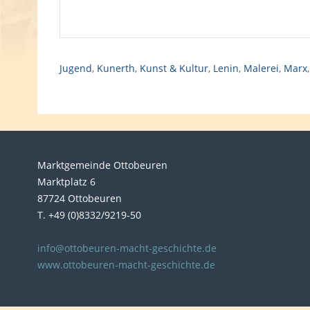
Jugend
,
Kunerth
,
Kunst & Kultur
,
Lenin
,
Malerei
,
Marx
Marktgemeinde Ottobeuren
Marktplatz 6
87724 Ottobeuren
T. +49 (0)8332/9219-50
info@ottobeuren-macht-geschichte.de
www.ottobeuren-macht-geschichte.de