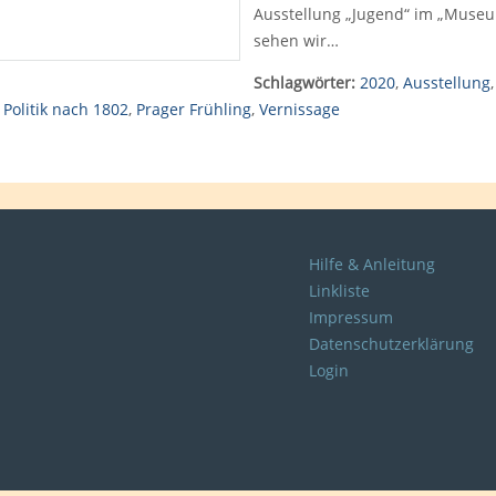
Ausstellung „Jugend“ im „Museum
sehen wir…
Schlagwörter:
2020
,
Ausstellung
,
Politik nach 1802
,
Prager Frühling
,
Vernissage
Hilfe & Anleitung
Linkliste
Impressum
Datenschutzerklärung
Login