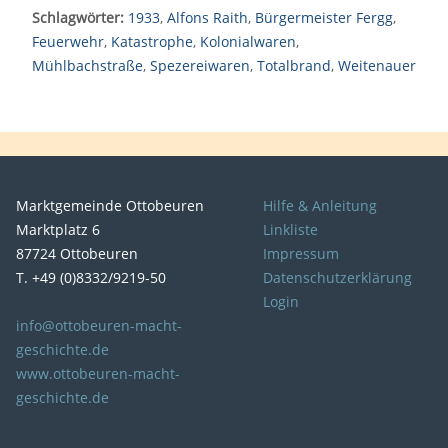
Schlagwörter:
1933
,
Alfons Raith
,
Bürgermeister Fergg
,
Feuerwehr
,
Katastrophe
,
Kolonialwaren
,
Mühlbachstraße
,
Spezereiwaren
,
Totalbrand
,
Weitenauer
Marktgemeinde Ottobeuren
Hilfe & Anleitung
Marktplatz 6
Linkliste
87724 Ottobeuren
Impressum
T. +49 (0)8332/9219-50
Datenschutzerklärung
Login
info@ottobeuren-macht-
geschichte.de
www.ottobeuren-macht-
geschichte.de