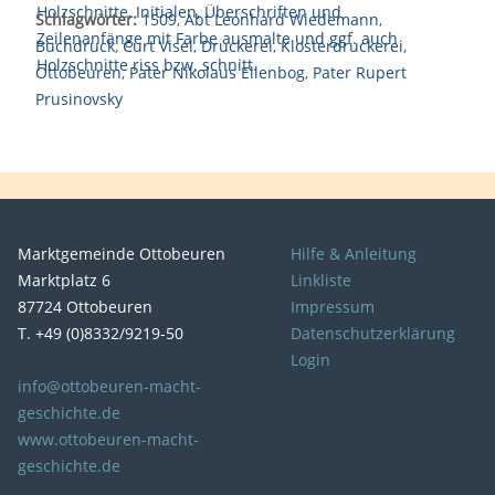
Schlagwörter:
1509
,
Abt Leonhard Wiedemann
,
Buchdruck
,
Curt Visel
,
Druckerei
,
Klosterdruckerei
,
Ottobeuren
,
Pater Nikolaus Ellenbog
,
Pater Rupert
Prusinovsky
Marktgemeinde Ottobeuren
Hilfe & Anleitung
Marktplatz 6
Linkliste
87724 Ottobeuren
Impressum
T. +49 (0)8332/9219-50
Datenschutzerklärung
Login
info@ottobeuren-macht-
geschichte.de
www.ottobeuren-macht-
geschichte.de