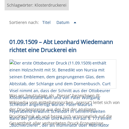
Schlagwörter: Klosterdruckerei
Sortieren nach:
Titel
Datum
01.09.1509 – Abt Leonhard Wiedemann
richtet eine Druckerei ein
Was wir heutzutage als „Presse“ bezeichnen (lt.
Wikipedia vom mittellateinischen „pressa“) leitet sich von
der Druckerpresse aus der Zeit der analogen
Drucktechnik ab und bezog sich ursprünglich auf die
Gesamtheit aller verbreiteten Druck-Erzeugnisse…