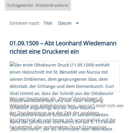
Schlagwörter: Klosterdruckerei
Sortieren nach:
Titel
Datum
01.09.1509 – Abt Leonhard Wiedemann
richtet eine Druckerei ein
Was wir heutzutage als „Presse“ bezeichnen (lt.
Wikipedia vom mittellateinischen „pressa“) leitet sich von
der Druckerpresse aus der Zeit der analogen
Drucktechnik ab und bezog sich ursprünglich auf die
Gesamtheit aller verbreiteten Druck-Erzeugnisse…