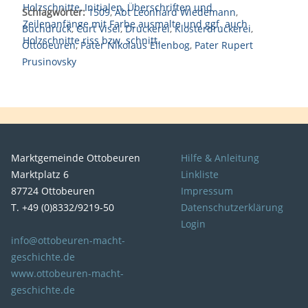
Schlagwörter:
1509
,
Abt Leonhard Wiedemann
,
Buchdruck
,
Curt Visel
,
Druckerei
,
Klosterdruckerei
,
Ottobeuren
,
Pater Nikolaus Ellenbog
,
Pater Rupert
Prusinovsky
Marktgemeinde Ottobeuren
Hilfe & Anleitung
Marktplatz 6
Linkliste
87724 Ottobeuren
Impressum
T. +49 (0)8332/9219-50
Datenschutzerklärung
Login
info@ottobeuren-macht-
geschichte.de
www.ottobeuren-macht-
geschichte.de