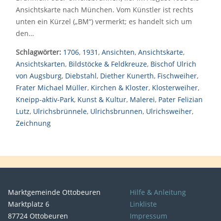
Ansichtskarte nach München. Vom Künstler ist rechts
unten ein Kürzel („BM“) vermerkt; es handelt sich um
den…
Schlagwörter:
1706
,
1931
,
Ansichten
,
Ansichtskarte
,
Ansichtskarten
,
Bildstöcke & Feldkreuze
,
Bischof Ulrich
von Augsburg
,
Diebstahl
,
Diether Kunerth
,
Fischweiher
,
Frater Michael Müller
,
Kirchen & Kloster
,
Klosterweiher
,
Kneipp-aktiv-Park
,
Kunst & Kultur
,
Malerei
,
Pater Felizian
Lutz
,
Ulrichsbrünnele
,
Ulrichsbrunnen
,
Ulrichsweiher
,
Zeichnung
Marktgemeinde Ottobeuren
Hilfe & Anleitung
Marktplatz 6
Linkliste
87724 Ottobeuren
Impressum