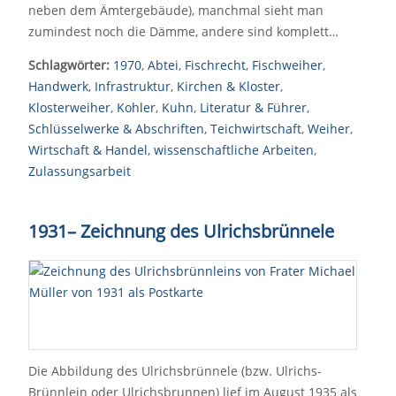
neben dem Ämtergebäude), manchmal sieht man
zumindest noch die Dämme, andere sind komplett…
Schlagwörter:
1970
,
Abtei
,
Fischrecht
,
Fischweiher
,
Handwerk
,
Infrastruktur
,
Kirchen & Kloster
,
Klosterweiher
,
Kohler
,
Kuhn
,
Literatur & Führer
,
Schlüsselwerke & Abschriften
,
Teichwirtschaft
,
Weiher
,
Wirtschaft & Handel
,
wissenschaftliche Arbeiten
,
Zulassungsarbeit
1931
–
Zeichnung des Ulrichsbrünnele
Die Abbildung des Ulrichsbrünnele (bzw. Ulrichs-
Brünnlein oder Ulrichsbrunnen) lief im August 1935 als