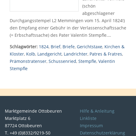
(schön
abgeschlagener
Durchgangsstempel L2 Memmingen vom 15. April 1824!)
den Empfang einer Gebühr in der Verlassenschaftssache
(= Erbschaftssache) des Pater Valentin Stempfle.…
Schlagwörter:
1824
,
Brief
,
Briefe
,
Gerichtstaxe
,
Kirchen &
Kloster
,
Kolb
,
Landgericht
,
Landrichter
,
Patres & Fratres
,
Prämonstratenser
,
Schussenried
,
Stempfle
,
Valentin
Stempfle
Marktgemeinde Ottobeuren
Hilfe & Anleitung
Marktplatz 6
Linkliste
87724 Ottobeuren
Impressum
T. +49 (0)8332/9219-50
Datenschutzerklärung