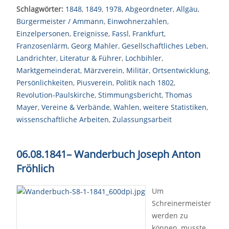
Schlagwörter:
1848
,
1849
,
1978
,
Abgeordneter
,
Allgäu
,
Bürgermeister / Ammann
,
Einwohnerzahlen
,
Einzelpersonen
,
Ereignisse
,
Fassl
,
Frankfurt
,
Franzosenlärm
,
Georg Mahler
,
Gesellschaftliches Leben
,
Landrichter
,
Literatur & Führer
,
Lochbihler
,
Marktgemeinderat
,
Märzverein
,
Militär
,
Ortsentwicklung
,
Persönlichkeiten
,
Piusverein
,
Politik nach 1802
,
Revolution-Paulskirche
,
Stimmungsbericht
,
Thomas
Mayer
,
Vereine & Verbände
,
Wahlen
,
weitere Statistiken
,
wissenschaftliche Arbeiten
,
Zulassungsarbeit
06.08.1841
–
Wanderbuch Joseph Anton
Fröhlich
Um
Schreinermeister
werden zu
können, musste