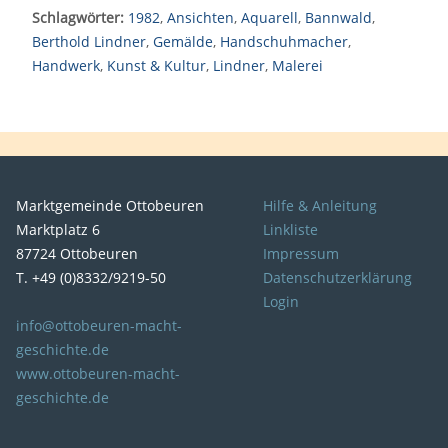
Schlagwörter:
1982
,
Ansichten
,
Aquarell
,
Bannwald
,
Berthold Lindner
,
Gemälde
,
Handschuhmacher
,
Handwerk
,
Kunst & Kultur
,
Lindner
,
Malerei
Marktgemeinde Ottobeuren
Hilfe & Anleitung
Marktplatz 6
Linkliste
87724 Ottobeuren
Impressum
T. +49 (0)8332/9219-50
Datenschutzerklärung
Login
info@ottobeuren-macht-
geschichte.de
www.ottobeuren-macht-
geschichte.de