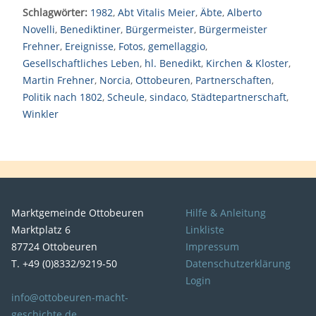
Schlagwörter:
1982
,
Abt Vitalis Meier
,
Äbte
,
Alberto
Novelli
,
Benediktiner
,
Bürgermeister
,
Bürgermeister
Frehner
,
Ereignisse
,
Fotos
,
gemellaggio
,
Gesellschaftliches Leben
,
hl. Benedikt
,
Kirchen & Kloster
,
Martin Frehner
,
Norcia
,
Ottobeuren
,
Partnerschaften
,
Politik nach 1802
,
Scheule
,
sindaco
,
Städtepartnerschaft
,
Winkler
Marktgemeinde Ottobeuren
Hilfe & Anleitung
Marktplatz 6
Linkliste
87724 Ottobeuren
Impressum
T. +49 (0)8332/9219-50
Datenschutzerklärung
Login
info@ottobeuren-macht-
geschichte.de