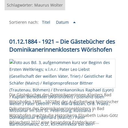
Schlagwörter: Maurus Wolter
Sortieren nach:
Titel
Datum
01.12.1884 - 1921 – Die Gästebücher des
Dominikanerinnenklosters Wörishofen
Die Gästebücher des Dominikanerinnen-Klosters Bad
Wörishofen 1885 - 1921Bei der Aufarbeitung historischer
Dokumente des Dominikanerinnenklosters in Bad
Wörishofen machte die Historikerin Elisabeth Lukas-Götz
(München) 2022 eine besondere Entdeckung:…