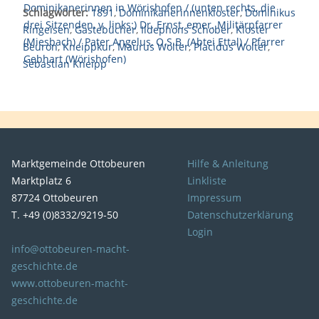
Schlagwörter:
1891
,
Dominikanerinnenkloster
,
Dominikus
Ringeisen
,
Gästebücher
,
Ildephons Schober
,
Kloster
Beuron
,
Kneippkur
,
Maurus Wolter
,
Placidus Wolter
,
Sebastian Kneipp
Marktgemeinde Ottobeuren
Hilfe & Anleitung
Marktplatz 6
Linkliste
87724 Ottobeuren
Impressum
T. +49 (0)8332/9219-50
Datenschutzerklärung
Login
info@ottobeuren-macht-
geschichte.de
www.ottobeuren-macht-
geschichte.de