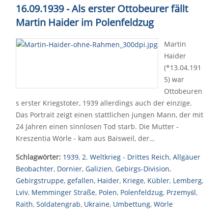
16.09.1939 - Als erster Ottobeurer fällt
Martin Haider im Polenfeldzug
Martin
Haider
(*13.04.191
5) war
Ottobeuren
s erster Kriegstoter, 1939 allerdings auch der einzige.
Das Portrait zeigt einen stattlichen jungen Mann, der mit
24 Jahren einen sinnlosen Tod starb. Die Mutter -
Kreszentia Wörle - kam aus Baisweil, der…
Schlagwörter:
1939
,
2. Weltkrieg - Drittes Reich
,
Allgäuer
Beobachter
,
Dornier
,
Galizien
,
Gebirgs-Division
,
Gebirgstruppe
,
gefallen
,
Haider
,
Kriege
,
Kübler
,
Lemberg
,
Lviv
,
Memminger Straße
,
Polen
,
Polenfeldzug
,
Przemyśl
,
Raith
,
Soldatengrab
,
Ukraine
,
Umbettung
,
Wörle