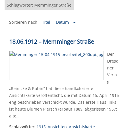
Schlagwörter: Memminger Straße
Sortieren nach:
Titel
Datum
18.06.1912
–
Memminger Straße
Der
Dresd
ner
Verla
g
„Reinicke & Rubin“ hat diese handkolorierte
Ansichtskarte veröffentlicht, die mit Datum 15. April 1915
eng beschrieben verschickt wurde. Das erste Haus links
ist heute Blumen Plersch (erbaut 1889, abgerissen 1957;
alte…
Schlagwörter:
1915
,
Ansichten
,
Ansichtskarte
,