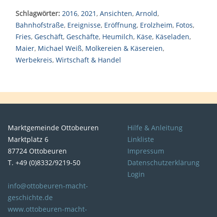
Schlagwörter:
2016
,
2021
,
Ansichten
,
Arnold
,
Bahnhofstraße
,
Ereignisse
,
Eröffnung
,
Erolzheim
,
Fotos
,
Fries
,
Geschäft
,
Geschäfte
,
Heumilch
,
Käse
,
Käseladen
,
Maier
,
Michael Weiß
,
Molkereien & Käsereien
,
Werbekreis
,
Wirtschaft & Handel
Marktgemeinde Ottobeuren
Hilfe & Anleitung
Marktplatz 6
Linkliste
87724 Ottobeuren
Impressum
T. +49 (0)8332/9219-50
Datenschutzerklärung
Login
info@ottobeuren-macht-
geschichte.de
www.ottobeuren-macht-