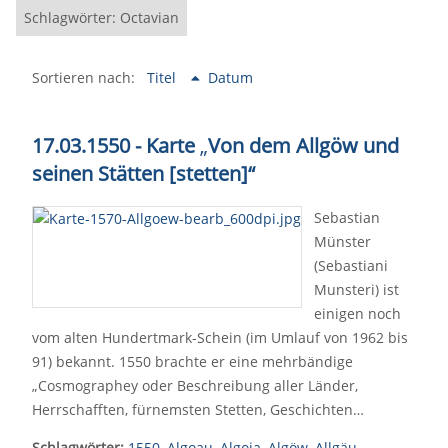
Schlagwörter: Octavian
Sortieren nach:
Titel
Datum
17.03.1550 - Karte
„
Von dem Allgöw und
seinen Stätten [stetten]“
Sebastian
Münster
(Sebastiani
Munsteri) ist
einigen noch
vom alten Hundertmark-Schein (im Umlauf von 1962 bis
91) bekannt. 1550 brachte er eine mehrbändige
„Cosmographey oder Beschreibung aller Länder,
Herrschafften, fürnemsten Stetten, Geschichten…
Schlagwörter:
1550
,
Algoau
,
Algoia
,
Algöw
,
Allgäu
,