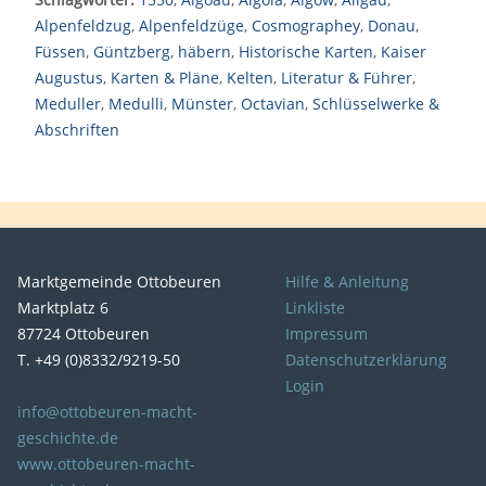
Alpenfeldzug
,
Alpenfeldzüge
,
Cosmographey
,
Donau
,
Füssen
,
Güntzberg
,
häbern
,
Historische Karten
,
Kaiser
Augustus
,
Karten & Pläne
,
Kelten
,
Literatur & Führer
,
Meduller
,
Medulli
,
Münster
,
Octavian
,
Schlüsselwerke &
Abschriften
Marktgemeinde Ottobeuren
Hilfe & Anleitung
Marktplatz 6
Linkliste
87724 Ottobeuren
Impressum
T. +49 (0)8332/9219-50
Datenschutzerklärung
Login
info@ottobeuren-macht-
geschichte.de
www.ottobeuren-macht-