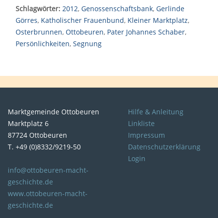
Schlagwörter:
2012
,
Genossenschaftsbank
,
Gerlinde
Görres
,
Katholischer Frauenbund
,
Kleiner Marktplatz
,
Osterbrunnen
,
Ottobeuren
,
Pater Johannes Schaber
,
Persönlichkeiten
,
Segnung
Marktgemeinde Ottobeuren
Hilfe & Anleitung
Marktplatz 6
Linkliste
87724 Ottobeuren
Impressum
T. +49 (0)8332/9219-50
Datenschutzerklärung
Login
info@ottobeuren-macht-
geschichte.de
www.ottobeuren-macht-
geschichte.de